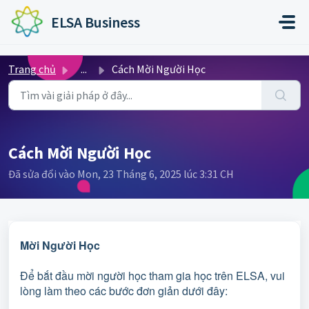
Chuyển đến nội dung chính
ELSA Business
Trang chủ
...
Cách Mời Người Học
Cách Mời Người Học
Đã sửa đổi vào Mon, 23 Tháng 6, 2025 lúc 3:31 CH
Mời Người Học
Để bắt đầu mời người học tham gia học trên ELSA, vui
lòng làm theo các bước đơn giản dưới đây: